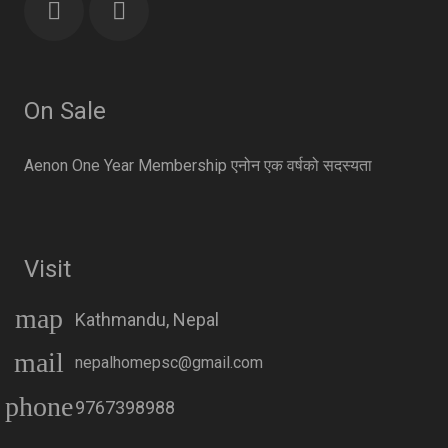
On Sale
Aenon One Year Membership एनोन एक वर्षको सदस्यता
Visit
map
Kathmandu, Nepal
mail
nepalhomepsc@gmail.com
phone
9767398988