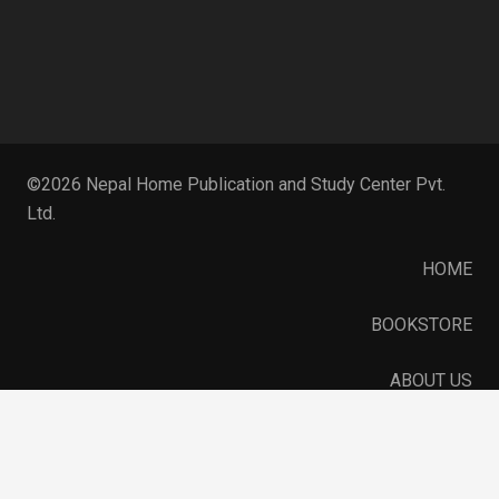
©2026 Nepal Home Publication and Study Center Pvt.
Ltd.
HOME
BOOKSTORE
ABOUT US
keybo
SERVICES
PORTFOLIO